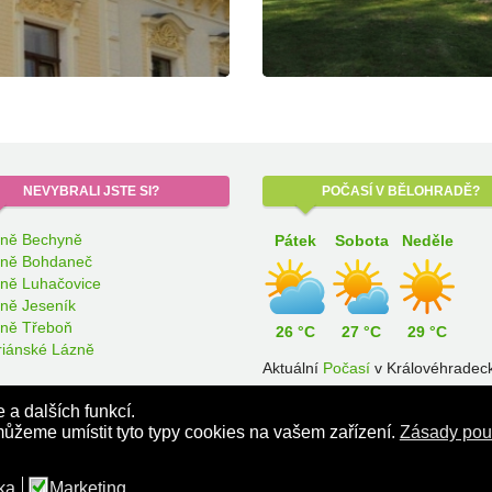
NEVYBRALI
JSTE SI?
POČASÍ
V BĚLOHRADĚ?
ně Bechyně
Pátek
Sobota
Neděle
ně Bohdaneč
ně Luhačovice
ně Jeseník
ně Třeboň
26 °C
27 °C
29 °C
iánské Lázně
Aktuální
Počasí
v Královéhrade
kraji.
a dalších funkcí.
ůžeme umístit tyto typy cookies na vašem zařízení.
Zásady pou
k Chaloupka, email:
chaloupka@lazenskacestovni.cz
ika
Marketing
VÁ POHOTOVOST
s.r.o.