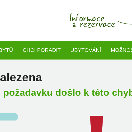
BYTŮ
CHCI PORADIT
UBYTOVÁNÍ
MOŽNOS
nalezena
 požadavku došlo k této chyb