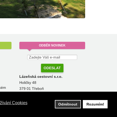
ODBĚR
NOVINEK
Lázeňská cestovní s.r.o.
Holičky 48
ckém
379 01 Třeboň
pobyty@lazenskacestovni.cz
žívání Cookies
Odmítnout
Rozumím!