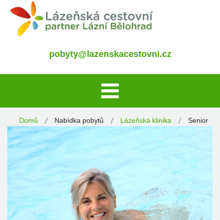
pobyty@lazenskacestovni.cz
Domů
Nabídka pobytů
Lázeňská klinika
Senior