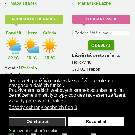
Mapa stránek
Mariánské Lázně
POČASÍ
V BĚLOHRADĚ?
ODBĚR
NOVINEK
Pondělí
Úterý
Středa
Lázeňská cestovní s.r.o.
32 °C
25 °C
25 °C
Holičky 48
Aktuální
Počasí
v
379 01 Třeboň
Královéhradeckém kraji.
pobyty@lazenskacestovni.cz
Tento web používá cookies ke správě autentizace,
navigace a dalších funkcí.
Používáním našich webových stránek souhlasíte s tím,
že můžeme umístit tyto typy cookies na vašem zařízení.
Kontakt na pověřenou osobu správce dle GDPR: Ing. et Bc. Zdeněk Chaloupka,
Zásady používání Cookies
email:
chaloupka@lazenskacestovni.cz
© 2013 - 2018 LázněBělohrad.cz. Prezentaci vytvořila
POČÍTAČOVÁ POHOTOVOST
Zásady ochrany osobních údajů
s.r.o.
Odmítnout
Rozumím!
Nastavení souborů cookie: