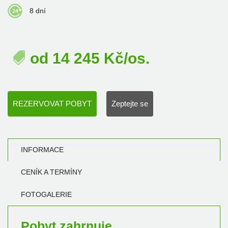
8 dní
od
14 245
Kč/os.
REZERVOVAT POBYT
Zeptejte se
INFORMACE
CENÍK A TERMÍNY
FOTOGALERIE
Pobyt zahrnuje