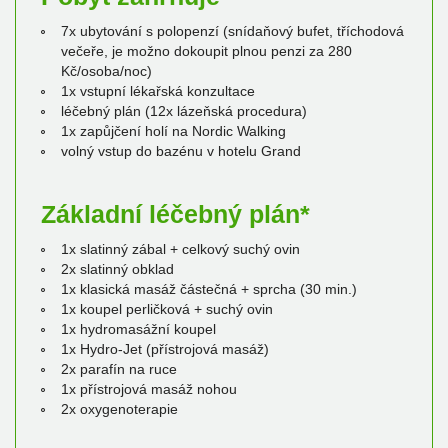
7x ubytování s polopenzí (snídaňový bufet, tříchodová
večeře, je možno dokoupit plnou penzi za 280
Kč/osoba/noc)
1x vstupní lékařská konzultace
léčebný plán (12x lázeňská procedura)
1x zapůjčení holí na Nordic Walking
volný vstup do bazénu v hotelu Grand
Základní léčebný plán*
1x slatinný zábal + celkový suchý ovin
2x slatinný obklad
1x klasická masáž částečná + sprcha (30 min.)
1x koupel perličková + suchý ovin
1x hydromasážní koupel
1x Hydro-Jet (přístrojová masáž)
2x parafín na ruce
1x přístrojová masáž nohou
2x oxygenoterapie