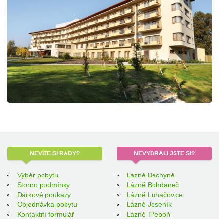
NEVÍTE
SI RADY?
NEVYBRALI
JSTE SI?
Výběr pobytu
Lázně Bechyně
Storno podmínky
Lázně Bohdaneč
Dárkové poukazy
Lázně Luhačovice
Objednávka pobytu
Lázně Jeseník
Kontaktní formulář
Lázně Třeboň