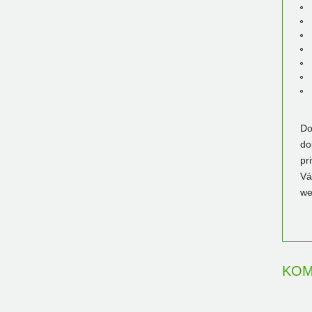
Do
do
pr
Vá
we
KOM