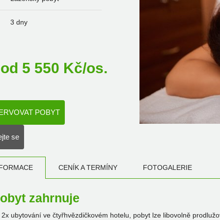
3 dny
od
5 550
Kč/os.
ERVOVAT POBYT
jte se
NFORMACE
CENÍK A TERMÍNY
FOTOGALERIE
obyt zahrnuje
2x ubytování ve čtyřhvězdičkovém hotelu, pobyt lze libovolně prodlužo