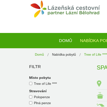
DOMŮ
NABÍDKA PO
Domů
Nabídka pobytů
Tree of Life ****
FILTR
SPA
Místo pobytu
Tree of Life ****
Stravování
Polopenze
Plná penze