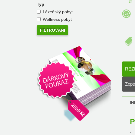
Typ
Lázeňský pobyt
Wellness pobyt
REZ
Zepte
I
P