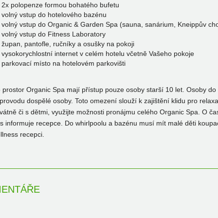
2x polopenze formou bohatého bufetu
volný vstup do hotelového bazénu
volný vstup do Organic & Garden Spa (sauna, sanárium, Kneippův chod
volný vstup do Fitness Laboratory
župan, pantofle, ručníky a osušky na pokoji
vysokorychlostní internet v celém hotelu včetně Vašeho pokoje
parkovací místo na hotelovém parkovišti
 prostor Organic Spa mají přístup pouze osoby starší 10 let. Osoby do
provodu dospělé osoby. Toto omezení slouží k zajištění klidu pro relaxa
ivátně či s dětmi, využijte možnosti pronájmu celého Organic Spa. O ča
s informuje recepce. Do whirlpoolu a bazénu musí mít malé děti koupac
llness recepci.
ENTÁŘE