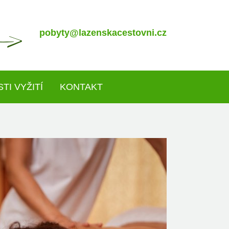
pobyty@lazenskacestovni.cz
TI VYŽITÍ
KONTAKT