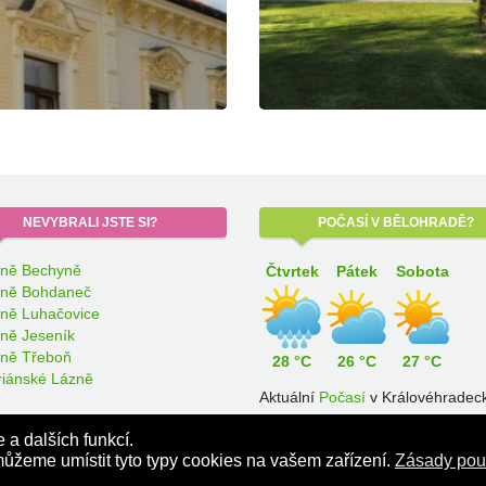
NEVYBRALI
JSTE SI?
POČASÍ
V BĚLOHRADĚ?
ně Bechyně
Čtvrtek
Pátek
Sobota
ně Bohdaneč
ně Luhačovice
ně Jeseník
ně Třeboň
28 °C
26 °C
27 °C
iánské Lázně
Aktuální
Počasí
v Královéhrade
kraji.
a dalších funkcí.
ůžeme umístit tyto typy cookies na vašem zařízení.
Zásady pou