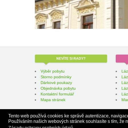
NEVÍTE
SI RADY?
Výběr pobytu
Láz
Storno podmínky
Láz
Dárkové poukazy
Láz
Objednávka pobytu
Láz
Kontaktní formulář
Láz
Mapa stránek
Mar
Tento web používá cookies ke správě autentizace, navigace 
Používáním našich webových stránek souhlasíte s tím, že m
Zásady ochrany osobních údajů