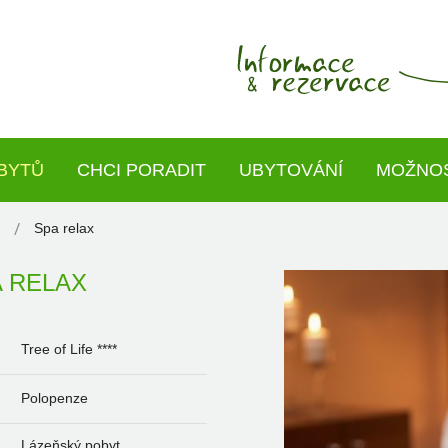
BYTŮ
CHCI PORADIT
UBYTOVÁNÍ
MOŽNOS
Spa relax
 RELAX
Tree of Life ****
Polopenze
Lázeňský pobyt