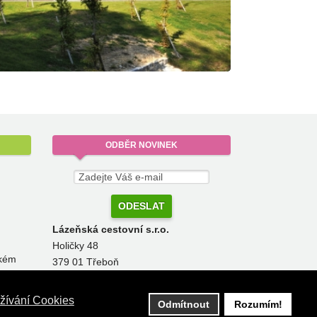
ODBĚR
NOVINEK
Lázeňská cestovní s.r.o.
Holičky 48
ckém
379 01 Třeboň
pobyty@lazenskacestovni.cz
žívání Cookies
Odmítnout
Rozumím!